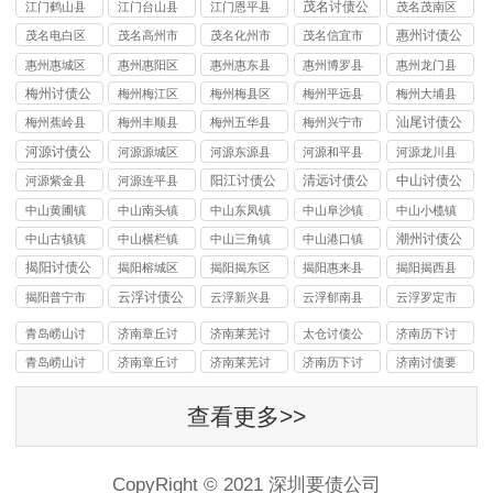
司
讨债公司
讨债公司
讨债公司
讨债公司
茂名讨债公
江门鹤山县
江门台山县
江门恩平县
茂名茂南区
司
讨债公司
讨债公司
讨债公司
讨债公司
惠州讨债公
茂名电白区
茂名高州市
茂名化州市
茂名信宜市
司
讨债公司
讨债公司
讨债公司
讨债公司
惠州惠城区
惠州惠阳区
惠州惠东县
惠州博罗县
惠州龙门县
讨债公司
讨债公司
讨债公司
讨债公司
讨债公司
梅州讨债公
梅州梅江区
梅州梅县区
梅州平远县
梅州大埔县
司
讨债公司
讨债公司
讨债公司
讨债公司
汕尾讨债公
梅州蕉岭县
梅州丰顺县
梅州五华县
梅州兴宁市
司
讨债公司
讨债公司
讨债公司
讨债公司
河源讨债公
河源源城区
河源东源县
河源和平县
河源龙川县
司
讨债公司
讨债公司
讨债公司
讨债公司
阳江讨债公
清远讨债公
中山讨债公
河源紫金县
河源连平县
司
司
司
讨债公司
讨债公司
中山黄圃镇
中山南头镇
中山东凤镇
中山阜沙镇
中山小榄镇
讨债公司
讨债公司
讨债公司
讨债公司
讨债公司
潮州讨债公
中山古镇镇
中山横栏镇
中山三角镇
中山港口镇
司
讨债公司
讨债公司
讨债公司
讨债公司
揭阳讨债公
揭阳榕城区
揭阳揭东区
揭阳惠来县
揭阳揭西县
司
讨债公司
讨债公司
讨债公司
讨债公司
云浮讨债公
揭阳普宁市
云浮新兴县
云浮郁南县
云浮罗定市
司
讨债公司
讨债公司
讨债公司
讨债公司
青岛崂山讨
济南章丘讨
济南莱芜讨
太仓讨债公
济南历下讨
债公司
债公司
债公司
司
债
青岛崂山讨
济南章丘讨
济南莱芜讨
济南历下讨
济南讨债要
债公司
债公司
债公司
债
账
查看更多>>
CopyRight © 2021 深圳要债公司