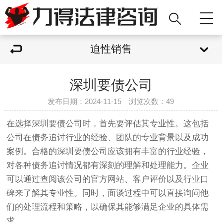
迫性销售
深圳要债公司
发布日期：2024-11-15 浏览次数：
49
在选择深圳
要债公司
时，首先要评估其专业性。这包括
公司在债务追讨行业的经验、团队的专业背景以及成功
案例。合格的深圳要债公司应该拥有丰富的行业经验，
对各种债务追讨情况都有深刻的理解和处理能力。企业
可以通过查阅该公司的官方网站、客户评价以及行业口
碑来了解其专业性。同时，面谈过程中可以直接询问他
们的处理流程和策略，以确保其能够满足企业的具体需
求。