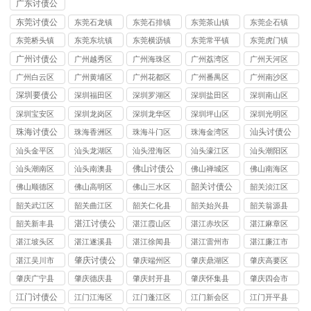
广东讨债公
司
东莞讨债公
东莞石龙镇
东莞石排镇
东莞茶山镇
东莞企石镇
司
讨债公司
讨债公司
讨债公司
讨债公司
东莞桥头镇
东莞东坑镇
东莞横沥镇
东莞常平镇
东莞虎门镇
讨债公司
讨债公司
讨债公司
讨债公司
讨债公司
广州讨债公
广州越秀区
广州海珠区
广州荔湾区
广州天河区
司
讨债公司
讨债公司
讨债公司
讨债公司
广州白云区
广州黄埔区
广州花都区
广州番禺区
广州南沙区
讨债公司
讨债公司
讨债公司
讨债公司
讨债公司
深圳要债公
深圳福田区
深圳罗湖区
深圳盐田区
深圳南山区
司
要债公司
要债公司
要债公司
要债公司
深圳宝安区
深圳龙岗区
深圳龙华区
深圳坪山区
深圳光明区
要债公司
要债公司
要债公司
要债公司
要债公司
珠海讨债公
汕头讨债公
珠海香洲区
珠海斗门区
珠海金湾区
司
司
讨债公司
讨债公司
讨债公司
汕头金平区
汕头龙湖区
汕头澄海区
汕头濠江区
汕头潮阳区
讨债公司
讨债公司
讨债公司
讨债公司
讨债公司
佛山讨债公
汕头潮南区
汕头南澳县
佛山禅城区
佛山南海区
司
讨债公司
讨债公司
讨债公司
讨债公司
韶关讨债公
佛山顺德区
佛山高明区
佛山三水区
韶关浈江区
司
讨债公司
讨债公司
讨债公司
讨债公司
韶关武江区
韶关曲江区
韶关仁化县
韶关始兴县
韶关翁源县
讨债公司
讨债公司
讨债公司
讨债公司
讨债公司
湛江讨债公
韶关新丰县
湛江霞山区
湛江赤坎区
湛江麻章区
司
讨债公司
讨债公司
讨债公司
讨债公司
湛江坡头区
湛江遂溪县
湛江徐闻县
湛江雷州市
湛江廉江市
讨债公司
讨债公司
讨债公司
讨债公司
讨债公司
肇庆讨债公
湛江吴川市
肇庆端州区
肇庆鼎湖区
肇庆高要区
司
讨债公司
讨债公司
讨债公司
讨债公司
肇庆广宁县
肇庆德庆县
肇庆封开县
肇庆怀集县
肇庆四会市
讨债公司
讨债公司
讨债公司
讨债公司
讨债公司
江门讨债公
江门江海区
江门蓬江区
江门新会区
江门开平县