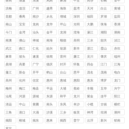
谢岗
塘厦
清溪
凤岗
麻涌
中堂
高埗
石碣
望牛
镇
镇
镇
镇
镇
镇
镇
镇
墩镇
洪梅
道滘
广州
越秀
海珠
荔湾
天河
白云
黄埔
镇
镇
区
区
区
区
区
区
花都
番禺
南沙
从化
增城
深圳
福田
罗湖
盐田
区
区
区
区
区
区
区
区
南山
宝安
龙岗
龙华
坪山
光明
大鹏
珠海
香洲
区
区
区
区
区
区
新区
区
斗门
金湾
汕头
金平
龙湖
澄海
濠江
潮阳
潮南
区
区
区
区
区
区
区
区
南澳
佛山
禅城
南海
顺德
高明
三水
韶关
浈江
县
区
区
区
区
区
区
武江
曲江
仁化
始兴
翁源
新丰
湛江
霞山
赤坎
区
区
县
县
县
县
区
区
麻章
坡头
遂溪
徐闻
雷州
廉江
吴川
肇庆
端州
区
区
县
县
市
市
市
区
鼎湖
高要
广宁
德庆
封开
怀集
四会
江门
江海
区
区
县
县
县
县
市
区
蓬江
新会
开平
鹤山
台山
恩平
茂名
茂南
电白
区
区
县
县
县
县
区
区
高州
化州
信宜
惠州
惠城
惠阳
惠东
博罗
龙门
市
市
市
区
区
县
县
县
梅州
梅江
梅县
平远
大埔
蕉岭
丰顺
五华
兴宁
区
区
县
县
县
县
县
市
汕尾
河源
源城
东源
和平
龙川
紫金
连平
阳江
区
县
县
县
县
县
清远
中山
黄圃
南头
东凤
阜沙
小榄
古镇
横栏
镇
镇
镇
镇
镇
镇
镇
三角
港口
大涌
沙溪
三乡
板芙
神湾
坦洲
潮州
镇
镇
镇
镇
镇
镇
镇
镇
揭阳
榕城
揭东
惠来
揭西
普宁
云浮
新兴
郁南
区
区
县
县
市
县
县
罗定