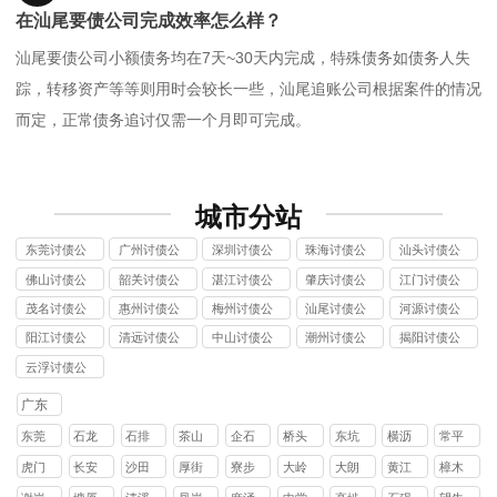
在汕尾要债公司完成效率怎么样？
汕尾要债公司小额债务均在7天~30天内完成，特殊债务如债务人失
踪，转移资产等等则用时会较长一些，汕尾追账公司根据案件的情况
而定，正常债务追讨仅需一个月即可完成。
城市分站
东莞讨债公
广州讨债公
深圳讨债公
珠海讨债公
汕头讨债公
司
司
司
司
司
佛山讨债公
韶关讨债公
湛江讨债公
肇庆讨债公
江门讨债公
司
司
司
司
司
茂名讨债公
惠州讨债公
梅州讨债公
汕尾讨债公
河源讨债公
司
司
司
司
司
阳江讨债公
清远讨债公
中山讨债公
潮州讨债公
揭阳讨债公
司
司
司
司
司
云浮讨债公
司
广东
东莞
石龙
石排
茶山
企石
桥头
东坑
横沥
常平
镇
镇
镇
镇
镇
镇
镇
镇
虎门
长安
沙田
厚街
寮步
大岭
大朗
黄江
樟木
镇
镇
镇
镇
镇
山镇
镇
镇
头镇