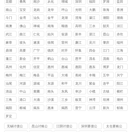
花都
番禺
南沙
从化
增城
深圳
福田
罗湖
盐田
区
区
区
区
区
区
区
区
南山
宝安
龙岗
龙华
坪山
光明
大鹏
珠海
香洲
区
区
区
区
区
区
新区
区
斗门
金湾
汕头
金平
龙湖
澄海
濠江
潮阳
潮南
区
区
区
区
区
区
区
区
南澳
佛山
禅城
南海
顺德
高明
三水
韶关
浈江
县
区
区
区
区
区
区
武江
曲江
仁化
始兴
翁源
新丰
湛江
霞山
赤坎
区
区
县
县
县
县
区
区
麻章
坡头
遂溪
徐闻
雷州
廉江
吴川
肇庆
端州
区
区
县
县
市
市
市
区
鼎湖
高要
广宁
德庆
封开
怀集
四会
江门
江海
区
区
县
县
县
县
市
区
蓬江
新会
开平
鹤山
台山
恩平
茂名
茂南
电白
区
区
县
县
县
县
区
区
高州
化州
信宜
惠州
惠城
惠阳
惠东
博罗
龙门
市
市
市
区
区
县
县
县
梅州
梅江
梅县
平远
大埔
蕉岭
丰顺
五华
兴宁
区
区
县
县
县
县
县
市
汕尾
河源
源城
东源
和平
龙川
紫金
连平
阳江
区
县
县
县
县
县
清远
中山
黄圃
南头
东凤
阜沙
小榄
古镇
横栏
镇
镇
镇
镇
镇
镇
镇
三角
港口
大涌
沙溪
三乡
板芙
神湾
坦洲
潮州
镇
镇
镇
镇
镇
镇
镇
镇
揭阳
榕城
揭东
惠来
揭西
普宁
云浮
新兴
郁南
区
区
县
县
市
县
县
罗定
市
无锡讨债公
昆山讨账公
江阴讨债公
深圳要债公
太仓要账公