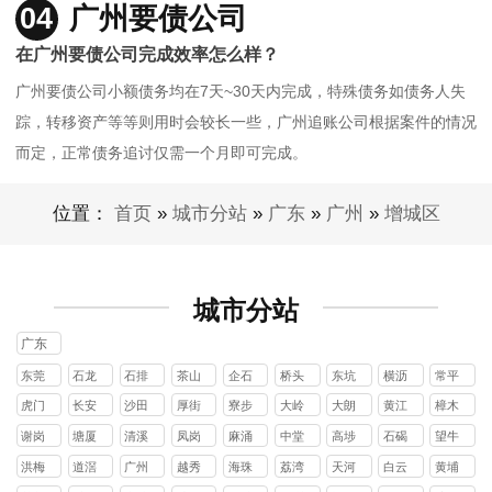
04
广州要债公司
在广州要债公司完成效率怎么样？
广州要债公司小额债务均在7天~30天内完成，特殊债务如债务人失
踪，转移资产等等则用时会较长一些，广州追账公司根据案件的情况
而定，正常债务追讨仅需一个月即可完成。
位置：
首页
»
城市分站
»
广东
»
广州
»
增城区
城市分站
广东
东莞
石龙
石排
茶山
企石
桥头
东坑
横沥
常平
镇
镇
镇
镇
镇
镇
镇
镇
虎门
长安
沙田
厚街
寮步
大岭
大朗
黄江
樟木
镇
镇
镇
镇
镇
山镇
镇
镇
头镇
谢岗
塘厦
清溪
凤岗
麻涌
中堂
高埗
石碣
望牛
镇
镇
镇
镇
镇
镇
镇
镇
墩镇
洪梅
道滘
广州
越秀
海珠
荔湾
天河
白云
黄埔
镇
镇
区
区
区
区
区
区