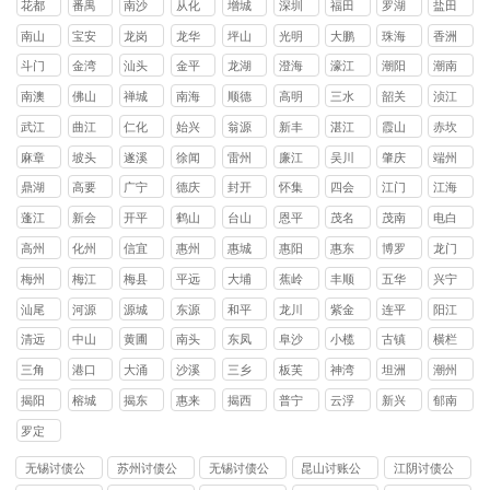
花都
番禺
南沙
从化
增城
深圳
福田
罗湖
盐田
区
区
区
区
区
区
区
区
南山
宝安
龙岗
龙华
坪山
光明
大鹏
珠海
香洲
区
区
区
区
区
区
新区
区
斗门
金湾
汕头
金平
龙湖
澄海
濠江
潮阳
潮南
区
区
区
区
区
区
区
区
南澳
佛山
禅城
南海
顺德
高明
三水
韶关
浈江
县
区
区
区
区
区
区
武江
曲江
仁化
始兴
翁源
新丰
湛江
霞山
赤坎
区
区
县
县
县
县
区
区
麻章
坡头
遂溪
徐闻
雷州
廉江
吴川
肇庆
端州
区
区
县
县
市
市
市
区
鼎湖
高要
广宁
德庆
封开
怀集
四会
江门
江海
区
区
县
县
县
县
市
区
蓬江
新会
开平
鹤山
台山
恩平
茂名
茂南
电白
区
区
县
县
县
县
区
区
高州
化州
信宜
惠州
惠城
惠阳
惠东
博罗
龙门
市
市
市
区
区
县
县
县
梅州
梅江
梅县
平远
大埔
蕉岭
丰顺
五华
兴宁
区
区
县
县
县
县
县
市
汕尾
河源
源城
东源
和平
龙川
紫金
连平
阳江
区
县
县
县
县
县
清远
中山
黄圃
南头
东凤
阜沙
小榄
古镇
横栏
镇
镇
镇
镇
镇
镇
镇
三角
港口
大涌
沙溪
三乡
板芙
神湾
坦洲
潮州
镇
镇
镇
镇
镇
镇
镇
镇
揭阳
榕城
揭东
惠来
揭西
普宁
云浮
新兴
郁南
区
区
县
县
市
县
县
罗定
市
无锡讨债公
苏州讨债公
无锡讨债公
昆山讨账公
江阴讨债公