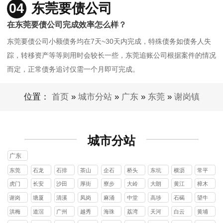
04
东莞要债公司
在东莞要债公司完成效率怎么样？
东莞要债公司小额债务均在7天~30天内完成，特殊债务如债务人失
踪，转移资产等等则用时会较长一些，东莞追账公司根据案件的情况
而定，正常债务追讨仅需一个月即可完成。
位置：
首页
»
城市分站
»
广东
»
东莞
»
谢岗镇
城市分站
广东
东莞
石龙
石排
茶山
企石
桥头
东坑
横沥
常平
镇
镇
镇
镇
镇
镇
镇
镇
虎门
长安
沙田
厚街
寮步
大岭
大朗
黄江
樟木
镇
镇
镇
镇
镇
山镇
镇
镇
头镇
谢岗
塘厦
清溪
凤岗
麻涌
中堂
高埗
石碣
望牛
镇
镇
镇
镇
镇
镇
镇
镇
墩镇
洪梅
道滘
广州
越秀
海珠
荔湾
天河
白云
黄埔
镇
镇
区
区
区
区
区
区