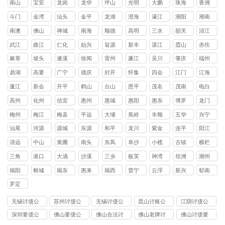
南山
宝安
龙岗
龙华
坪山
光明
大鹏
珠海
香洲
区
区
区
区
区
区
新区
区
斗门
金湾
汕头
金平
龙湖
澄海
濠江
潮阳
潮南
区
区
区
区
区
区
区
区
南澳
佛山
禅城
南海
顺德
高明
三水
韶关
浈江
县
区
区
区
区
区
区
武江
曲江
仁化
始兴
翁源
新丰
湛江
霞山
赤坎
区
区
县
县
县
县
区
区
麻章
坡头
遂溪
徐闻
雷州
廉江
吴川
肇庆
端州
区
区
县
县
市
市
市
区
鼎湖
高要
广宁
德庆
封开
怀集
四会
江门
江海
区
区
县
县
县
县
市
区
蓬江
新会
开平
鹤山
台山
恩平
茂名
茂南
电白
区
区
县
县
县
县
区
区
高州
化州
信宜
惠州
惠城
惠阳
惠东
博罗
龙门
市
市
市
区
区
县
县
县
梅州
梅江
梅县
平远
大埔
蕉岭
丰顺
五华
兴宁
区
区
县
县
县
县
县
市
汕尾
河源
源城
东源
和平
龙川
紫金
连平
阳江
区
县
县
县
县
县
清远
中山
黄圃
南头
东凤
阜沙
小榄
古镇
横栏
镇
镇
镇
镇
镇
镇
镇
三角
港口
大涌
沙溪
三乡
板芙
神湾
坦洲
潮州
镇
镇
镇
镇
镇
镇
镇
镇
揭阳
榕城
揭东
惠来
揭西
普宁
云浮
新兴
郁南
区
区
县
县
市
县
县
罗定
市
无锡讨债公
苏州讨债公
无锡讨债公
昆山讨账公
江阴讨债公
司
司
司
司
司
深圳要债公
佛山要债公
佛山合法讨
佛山老牌讨
佛山讨债要
司
司
债公司
债公司
账公司