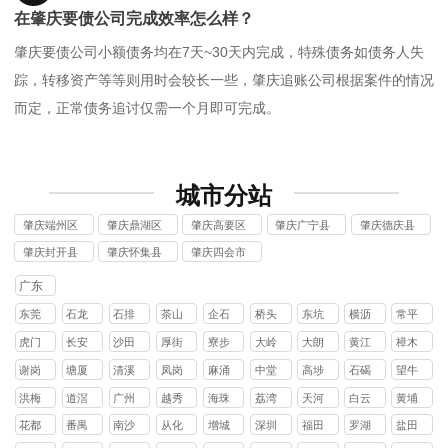
在肇庆要债公司完成效率怎么样？
肇庆要债公司小额债务均在7天~30天内完成，特殊债务如债务人失
踪，转移资产等等则用时会较长一些，肇庆追账公司根据案件的情况
而定，正常债务追讨仅需一个月即可完成。
城市分站
肇庆端州区
肇庆鼎湖区
肇庆高要区
肇庆广宁县
肇庆德庆县
讨债公司
讨债公司
讨债公司
讨债公司
讨债公司
肇庆封开县
肇庆怀集县
肇庆四会市
讨债公司
讨债公司
讨债公司
广东
东莞
石龙
石排
茶山
企石
桥头
东坑
横沥
常平
镇
镇
镇
镇
镇
镇
镇
镇
虎门
长安
沙田
厚街
寮步
大岭
大朗
黄江
樟木
镇
镇
镇
镇
镇
山镇
镇
镇
头镇
谢岗
塘厦
清溪
凤岗
麻涌
中堂
高埗
石碣
望牛
镇
镇
镇
镇
镇
镇
镇
镇
墩镇
洪梅
道滘
广州
越秀
海珠
荔湾
天河
白云
黄埔
镇
镇
区
区
区
区
区
区
花都
番禺
南沙
从化
增城
深圳
福田
罗湖
盐田
区
区
区
区
区
区
区
区