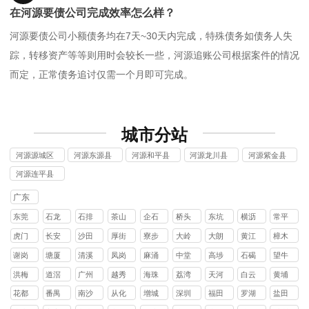
在河源要债公司完成效率怎么样？
河源要债公司小额债务均在7天~30天内完成，特殊债务如债务人失
踪，转移资产等等则用时会较长一些，河源追账公司根据案件的情况
而定，正常债务追讨仅需一个月即可完成。
城市分站
河源源城区
河源东源县
河源和平县
河源龙川县
河源紫金县
讨债公司
讨债公司
讨债公司
讨债公司
讨债公司
河源连平县
讨债公司
广东
东莞
石龙
石排
茶山
企石
桥头
东坑
横沥
常平
镇
镇
镇
镇
镇
镇
镇
镇
虎门
长安
沙田
厚街
寮步
大岭
大朗
黄江
樟木
镇
镇
镇
镇
镇
山镇
镇
镇
头镇
谢岗
塘厦
清溪
凤岗
麻涌
中堂
高埗
石碣
望牛
镇
镇
镇
镇
镇
镇
镇
镇
墩镇
洪梅
道滘
广州
越秀
海珠
荔湾
天河
白云
黄埔
镇
镇
区
区
区
区
区
区
花都
番禺
南沙
从化
增城
深圳
福田
罗湖
盐田
区
区
区
区
区
区
区
区