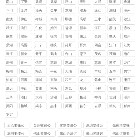
南山
宝安
龙岗
龙华
坪山
光明
大鹏
珠海
香洲
区
区
区
区
区
区
新区
区
斗门
金湾
汕头
金平
龙湖
澄海
濠江
潮阳
潮南
区
区
区
区
区
区
区
区
南澳
佛山
禅城
南海
顺德
高明
三水
韶关
浈江
县
区
区
区
区
区
区
武江
曲江
仁化
始兴
翁源
新丰
湛江
霞山
赤坎
区
区
县
县
县
县
区
区
麻章
坡头
遂溪
徐闻
雷州
廉江
吴川
肇庆
端州
区
区
县
县
市
市
市
区
鼎湖
高要
广宁
德庆
封开
怀集
四会
江门
江海
区
区
县
县
县
县
市
区
蓬江
新会
开平
鹤山
台山
恩平
茂名
茂南
电白
区
区
县
县
县
县
区
区
高州
化州
信宜
惠州
惠城
惠阳
惠东
博罗
龙门
市
市
市
区
区
县
县
县
梅州
梅江
梅县
平远
大埔
蕉岭
丰顺
五华
兴宁
区
区
县
县
县
县
县
市
汕尾
河源
源城
东源
和平
龙川
紫金
连平
阳江
区
县
县
县
县
县
清远
中山
黄圃
南头
东凤
阜沙
小榄
古镇
横栏
镇
镇
镇
镇
镇
镇
镇
三角
港口
大涌
沙溪
三乡
板芙
神湾
坦洲
潮州
镇
镇
镇
镇
镇
镇
镇
镇
揭阳
榕城
揭东
惠来
揭西
普宁
云浮
新兴
郁南
区
区
县
县
市
县
县
罗定
市
太仓要账公
苏州收账公
常熟要债公
深圳要债公
张家港要账
司
司
司
司
公司
深圳要债公
佛山要债公
佛山合法讨
佛山老牌讨
佛山讨债要
司
司
债公司
债公司
账公司