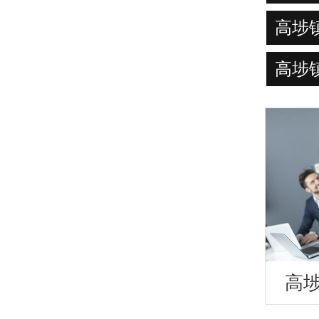
高埗
高埗
高