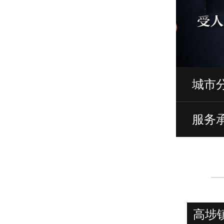
城市
服务
高埗