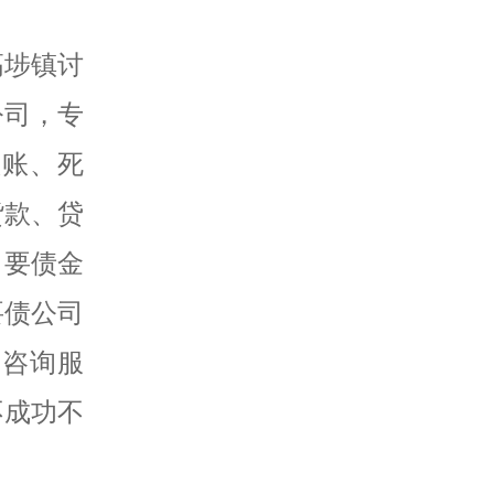
高埗镇讨
公司，专
赖账、死
货款、贷
，要债金
要债公司
务咨询服
不成功不