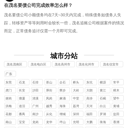
在茂名要债公司完成效率怎么样？
茂名要债公司小额债务均在7天~30天内完成，特殊债务如债务人失
踪，转移资产等等则用时会较长一些，茂名追账公司根据案件的情况
而定，正常债务追讨仅需一个月即可完成。
城市分站
茂名茂南区
茂名电白区
茂名高州市
茂名化州市
茂名信宜市
讨债公司
讨债公司
讨债公司
讨债公司
讨债公司
广东
东莞
石龙
石排
茶山
企石
桥头
东坑
横沥
常平
镇
镇
镇
镇
镇
镇
镇
镇
虎门
长安
沙田
厚街
寮步
大岭
大朗
黄江
樟木
镇
镇
镇
镇
镇
山镇
镇
镇
头镇
谢岗
塘厦
清溪
凤岗
麻涌
中堂
高埗
石碣
望牛
镇
镇
镇
镇
镇
镇
镇
镇
墩镇
洪梅
道滘
广州
越秀
海珠
荔湾
天河
白云
黄埔
镇
镇
区
区
区
区
区
区
花都
番禺
南沙
从化
增城
深圳
福田
罗湖
盐田
区
区
区
区
区
区
区
区
南山
宝安
龙岗
龙华
坪山
光明
大鹏
珠海
香洲
区
区
区
区
区
区
新区
区