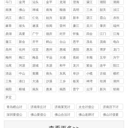
斗门
金湾
汕头
金平
龙湖
澄海
濠江
潮阳
潮南
区
区
区
区
区
区
区
区
南澳
佛山
禅城
南海
顺德
高明
三水
韶关
浈江
县
区
区
区
区
区
区
武江
曲江
仁化
始兴
翁源
新丰
湛江
霞山
赤坎
区
区
县
县
县
县
区
区
麻章
坡头
遂溪
徐闻
雷州
廉江
吴川
肇庆
端州
区
区
县
县
市
市
市
区
鼎湖
高要
广宁
德庆
封开
怀集
四会
江门
江海
区
区
县
县
县
县
市
区
蓬江
新会
开平
鹤山
台山
恩平
茂名
茂南
电白
区
区
县
县
县
县
区
区
高州
化州
信宜
惠州
惠城
惠阳
惠东
博罗
龙门
市
市
市
区
区
县
县
县
梅州
梅江
梅县
平远
大埔
蕉岭
丰顺
五华
兴宁
区
区
县
县
县
县
县
市
汕尾
河源
源城
东源
和平
龙川
紫金
连平
阳江
区
县
县
县
县
县
清远
中山
黄圃
南头
东凤
阜沙
小榄
古镇
横栏
镇
镇
镇
镇
镇
镇
镇
三角
港口
大涌
沙溪
三乡
板芙
神湾
坦洲
潮州
镇
镇
镇
镇
镇
镇
镇
镇
揭阳
榕城
揭东
惠来
揭西
普宁
云浮
新兴
郁南
区
区
县
县
市
县
县
罗定
市
青岛崂山讨
济南章丘讨
济南莱芜讨
太仓讨债公
济南历下讨
债公司
债公司
债公司
司
债
深圳要债公
佛山要债公
佛山合法讨
佛山老牌讨
佛山讨债要
司
司
债公司
债公司
账公司