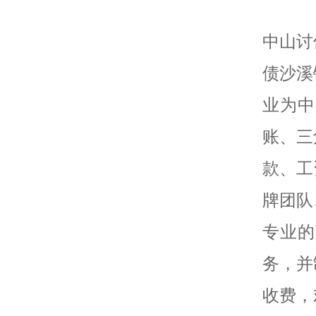
中山讨
债沙溪
业为中
账、三
款、工
牌团队
专业的
务，并
收费，