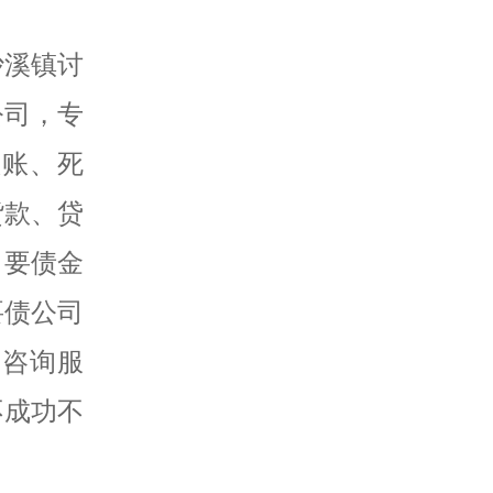
沙溪镇讨
公司，专
赖账、死
货款、贷
，要债金
要债公司
务咨询服
不成功不