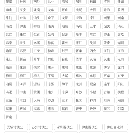
花都
番禺
南沙
从化
增城
深圳
福田
罗湖
盐田
区
区
区
区
区
区
区
区
南山
宝安
龙岗
龙华
坪山
光明
大鹏
珠海
香洲
区
区
区
区
区
区
新区
区
斗门
金湾
汕头
金平
龙湖
澄海
濠江
潮阳
潮南
区
区
区
区
区
区
区
区
南澳
佛山
禅城
南海
顺德
高明
三水
韶关
浈江
县
区
区
区
区
区
区
武江
曲江
仁化
始兴
翁源
新丰
湛江
霞山
赤坎
区
区
县
县
县
县
区
区
麻章
坡头
遂溪
徐闻
雷州
廉江
吴川
肇庆
端州
区
区
县
县
市
市
市
区
鼎湖
高要
广宁
德庆
封开
怀集
四会
江门
江海
区
区
县
县
县
县
市
区
蓬江
新会
开平
鹤山
台山
恩平
茂名
茂南
电白
区
区
县
县
县
县
区
区
高州
化州
信宜
惠州
惠城
惠阳
惠东
博罗
龙门
市
市
市
区
区
县
县
县
梅州
梅江
梅县
平远
大埔
蕉岭
丰顺
五华
兴宁
区
区
县
县
县
县
县
市
汕尾
河源
源城
东源
和平
龙川
紫金
连平
阳江
区
县
县
县
县
县
清远
中山
黄圃
南头
东凤
阜沙
小榄
古镇
横栏
镇
镇
镇
镇
镇
镇
镇
三角
港口
大涌
沙溪
三乡
板芙
神湾
坦洲
潮州
镇
镇
镇
镇
镇
镇
镇
镇
揭阳
榕城
揭东
惠来
揭西
普宁
云浮
新兴
郁南
区
区
县
县
市
县
县
罗定
市
无锡讨债公
苏州讨债公
深圳要债公
佛山要债公
佛山合法讨