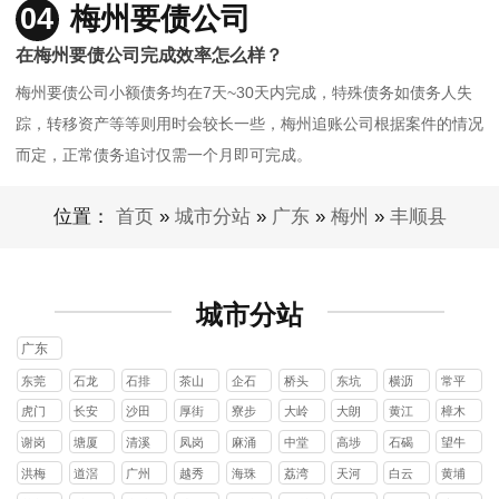
04
梅州要债公司
在梅州要债公司完成效率怎么样？
梅州要债公司小额债务均在7天~30天内完成，特殊债务如债务人失
踪，转移资产等等则用时会较长一些，梅州追账公司根据案件的情况
而定，正常债务追讨仅需一个月即可完成。
位置：
首页
»
城市分站
»
广东
»
梅州
»
丰顺县
城市分站
广东
东莞
石龙
石排
茶山
企石
桥头
东坑
横沥
常平
镇
镇
镇
镇
镇
镇
镇
镇
虎门
长安
沙田
厚街
寮步
大岭
大朗
黄江
樟木
镇
镇
镇
镇
镇
山镇
镇
镇
头镇
谢岗
塘厦
清溪
凤岗
麻涌
中堂
高埗
石碣
望牛
镇
镇
镇
镇
镇
镇
镇
镇
墩镇
洪梅
道滘
广州
越秀
海珠
荔湾
天河
白云
黄埔
镇
镇
区
区
区
区
区
区