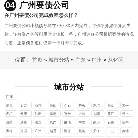
04
广州要债公司
在广州要债公司完成效率怎么样？
广州要债公司小额债务均在7天~30天内完成，特殊债务如债务人失
踪，转移资产等等则用时会较长一些，广州追账公司根据案件的情况
而定，正常债务追讨仅需一个月即可完成。
位置：
首页
»
城市分站
»
广东
»
广州
»
从化区
城市分站
广东
东莞
石龙
石排
茶山
企石
桥头
东坑
横沥
常平
镇
镇
镇
镇
镇
镇
镇
镇
虎门
长安
沙田
厚街
寮步
大岭
大朗
黄江
樟木
镇
镇
镇
镇
镇
山镇
镇
镇
头镇
谢岗
塘厦
清溪
凤岗
麻涌
中堂
高埗
石碣
望牛
镇
镇
镇
镇
镇
镇
镇
镇
墩镇
洪梅
道滘
广州
越秀
海珠
荔湾
天河
白云
黄埔
镇
镇
区
区
区
区
区
区