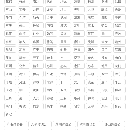
花都
番禺
南沙
从化
增城
深圳
福田
罗湖
盐田
区
区
区
区
区
区
区
区
南山
宝安
龙岗
龙华
坪山
光明
大鹏
珠海
香洲
区
区
区
区
区
区
新区
区
斗门
金湾
汕头
金平
龙湖
澄海
濠江
潮阳
潮南
区
区
区
区
区
区
区
区
南澳
佛山
禅城
南海
顺德
高明
三水
韶关
浈江
县
区
区
区
区
区
区
武江
曲江
仁化
始兴
翁源
新丰
湛江
霞山
赤坎
区
区
县
县
县
县
区
区
麻章
坡头
遂溪
徐闻
雷州
廉江
吴川
肇庆
端州
区
区
县
县
市
市
市
区
鼎湖
高要
广宁
德庆
封开
怀集
四会
江门
江海
区
区
县
县
县
县
市
区
蓬江
新会
开平
鹤山
台山
恩平
茂名
茂南
电白
区
区
县
县
县
县
区
区
高州
化州
信宜
惠州
惠城
惠阳
惠东
博罗
龙门
市
市
市
区
区
县
县
县
梅州
梅江
梅县
平远
大埔
蕉岭
丰顺
五华
兴宁
区
区
县
县
县
县
县
市
汕尾
河源
源城
东源
和平
龙川
紫金
连平
阳江
区
县
县
县
县
县
清远
中山
黄圃
南头
东凤
阜沙
小榄
古镇
横栏
镇
镇
镇
镇
镇
镇
镇
三角
港口
大涌
沙溪
三乡
板芙
神湾
坦洲
潮州
镇
镇
镇
镇
镇
镇
镇
镇
揭阳
榕城
揭东
惠来
揭西
普宁
云浮
新兴
郁南
区
区
县
县
市
县
县
罗定
市
济南讨债要
无锡讨债公
苏州讨债公
深圳要债公
佛山要债公