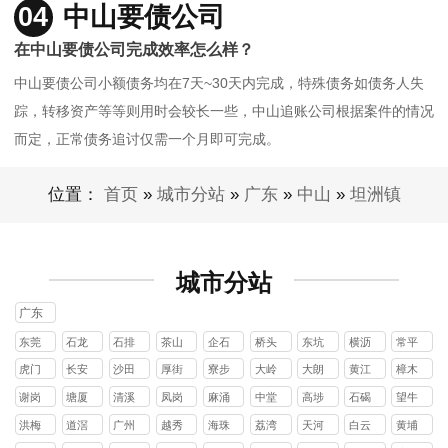
04
中山要债公司
在中山要债公司完成效率怎么样？
中山要债公司小额债务均在7天~30天内完成，特殊债务如债务人失
踪，转移资产等等则用时会较长一些，中山追账公司根据案件的情况
而定，正常债务追讨仅需一个月即可完成。
位置：
首页
»
城市分站
»
广东
»
中山
»
坦洲镇
城市分站
广东
东莞
石龙
石排
茶山
企石
桥头
东坑
横沥
常平
镇
镇
镇
镇
镇
镇
镇
镇
虎门
长安
沙田
厚街
寮步
大岭
大朗
黄江
樟木
镇
镇
镇
镇
镇
山镇
镇
镇
头镇
谢岗
塘厦
清溪
凤岗
麻涌
中堂
高埗
石碣
望牛
镇
镇
镇
镇
镇
镇
镇
镇
墩镇
洪梅
道滘
广州
越秀
海珠
荔湾
天河
白云
黄埔
镇
镇
区
区
区
区
区
区