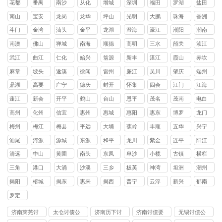
花都
番禺
南沙
从化
增城
深圳
福田
罗湖
盐田
区
区
区
区
区
区
区
区
南山
宝安
龙岗
龙华
坪山
光明
大鹏
珠海
香洲
区
区
区
区
区
区
新区
区
斗门
金湾
汕头
金平
龙湖
澄海
濠江
潮阳
潮南
区
区
区
区
区
区
区
区
南澳
佛山
禅城
南海
顺德
高明
三水
韶关
浈江
县
区
区
区
区
区
区
武江
曲江
仁化
始兴
翁源
新丰
湛江
霞山
赤坎
区
区
县
县
县
县
区
区
麻章
坡头
遂溪
徐闻
雷州
廉江
吴川
肇庆
端州
区
区
县
县
市
市
市
区
鼎湖
高要
广宁
德庆
封开
怀集
四会
江门
江海
区
区
县
县
县
县
市
区
蓬江
新会
开平
鹤山
台山
恩平
茂名
茂南
电白
区
区
县
县
县
县
区
区
高州
化州
信宜
惠州
惠城
惠阳
惠东
博罗
龙门
市
市
市
区
区
县
县
县
梅州
梅江
梅县
平远
大埔
蕉岭
丰顺
五华
兴宁
区
区
县
县
县
县
县
市
汕尾
河源
源城
东源
和平
龙川
紫金
连平
阳江
区
县
县
县
县
县
清远
中山
黄圃
南头
东凤
阜沙
小榄
古镇
横栏
镇
镇
镇
镇
镇
镇
镇
三角
港口
大涌
沙溪
三乡
板芙
神湾
坦洲
潮州
镇
镇
镇
镇
镇
镇
镇
镇
揭阳
榕城
揭东
惠来
揭西
普宁
云浮
新兴
郁南
区
区
县
县
市
县
县
罗定
市
济南莱芜讨
太仓讨债公
济南历下讨
济南讨债要
无锡讨债公