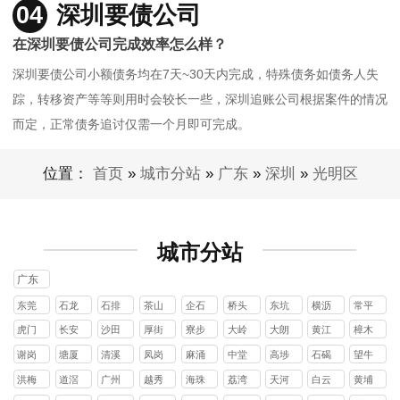
04
深圳要债公司
在深圳要债公司完成效率怎么样？
深圳要债公司小额债务均在7天~30天内完成，特殊债务如债务人失
踪，转移资产等等则用时会较长一些，深圳追账公司根据案件的情况
而定，正常债务追讨仅需一个月即可完成。
位置：
首页
»
城市分站
»
广东
»
深圳
»
光明区
城市分站
广东
东莞
石龙
石排
茶山
企石
桥头
东坑
横沥
常平
镇
镇
镇
镇
镇
镇
镇
镇
虎门
长安
沙田
厚街
寮步
大岭
大朗
黄江
樟木
镇
镇
镇
镇
镇
山镇
镇
镇
头镇
谢岗
塘厦
清溪
凤岗
麻涌
中堂
高埗
石碣
望牛
镇
镇
镇
镇
镇
镇
镇
镇
墩镇
洪梅
道滘
广州
越秀
海珠
荔湾
天河
白云
黄埔
镇
镇
区
区
区
区
区
区