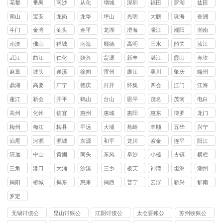
花都
番禺
南沙
从化
增城
深圳
福田
罗湖
盐田
区
区
区
区
区
区
区
区
南山
宝安
龙岗
龙华
坪山
光明
大鹏
珠海
香洲
区
区
区
区
区
区
新区
区
斗门
金湾
汕头
金平
龙湖
澄海
濠江
潮阳
潮南
区
区
区
区
区
区
区
区
南澳
佛山
禅城
南海
顺德
高明
三水
韶关
浈江
县
区
区
区
区
区
区
武江
曲江
仁化
始兴
翁源
新丰
湛江
霞山
赤坎
区
区
县
县
县
县
区
区
麻章
坡头
遂溪
徐闻
雷州
廉江
吴川
肇庆
端州
区
区
县
县
市
市
市
区
鼎湖
高要
广宁
德庆
封开
怀集
四会
江门
江海
区
区
县
县
县
县
市
区
蓬江
新会
开平
鹤山
台山
恩平
茂名
茂南
电白
区
区
县
县
县
县
区
区
高州
化州
信宜
惠州
惠城
惠阳
惠东
博罗
龙门
市
市
市
区
区
县
县
县
梅州
梅江
梅县
平远
大埔
蕉岭
丰顺
五华
兴宁
区
区
县
县
县
县
县
市
汕尾
河源
源城
东源
和平
龙川
紫金
连平
阳江
区
县
县
县
县
县
清远
中山
黄圃
南头
东凤
阜沙
小榄
古镇
横栏
镇
镇
镇
镇
镇
镇
镇
三角
港口
大涌
沙溪
三乡
板芙
神湾
坦洲
潮州
镇
镇
镇
镇
镇
镇
镇
镇
揭阳
榕城
揭东
惠来
揭西
普宁
云浮
新兴
郁南
区
区
县
县
市
县
县
罗定
市
无锡讨债公
昆山讨账公
江阴讨债公
太仓要账公
苏州收账公