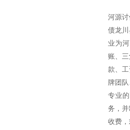
河源讨
债龙川
业为河
账、三
款、工
牌团队
专业的
务，并
收费，