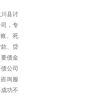
龙川县讨
公司，专
赖账、死
货款、贷
，要债金
要债公司
务咨询服
不成功不