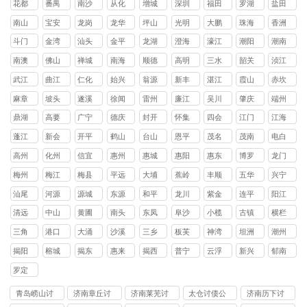
花都
番禺
南沙
从化
增城
深圳
福田
罗湖
盐田
区
区
区
区
区
区
区
区
南山
宝安
龙岗
龙华
坪山
光明
大鹏
珠海
香洲
区
区
区
区
区
区
新区
区
斗门
金湾
汕头
金平
龙湖
澄海
濠江
潮阳
潮南
区
区
区
区
区
区
区
区
南澳
佛山
禅城
南海
顺德
高明
三水
韶关
浈江
县
区
区
区
区
区
区
武江
曲江
仁化
始兴
翁源
新丰
湛江
霞山
赤坎
区
区
县
县
县
县
区
区
麻章
坡头
遂溪
徐闻
雷州
廉江
吴川
肇庆
端州
区
区
县
县
市
市
市
区
鼎湖
高要
广宁
德庆
封开
怀集
四会
江门
江海
区
区
县
县
县
县
市
区
蓬江
新会
开平
鹤山
台山
恩平
茂名
茂南
电白
区
区
县
县
县
县
区
区
高州
化州
信宜
惠州
惠城
惠阳
惠东
博罗
龙门
市
市
市
区
区
县
县
县
梅州
梅江
梅县
平远
大埔
蕉岭
丰顺
五华
兴宁
区
区
县
县
县
县
县
市
汕尾
河源
源城
东源
和平
龙川
紫金
连平
阳江
区
县
县
县
县
县
清远
中山
黄圃
南头
东凤
阜沙
小榄
古镇
横栏
镇
镇
镇
镇
镇
镇
镇
三角
港口
大涌
沙溪
三乡
板芙
神湾
坦洲
潮州
镇
镇
镇
镇
镇
镇
镇
镇
揭阳
榕城
揭东
惠来
揭西
普宁
云浮
新兴
郁南
区
区
县
县
市
县
县
罗定
市
青岛崂山讨
济南章丘讨
济南莱芜讨
太仓讨债公
济南历下讨