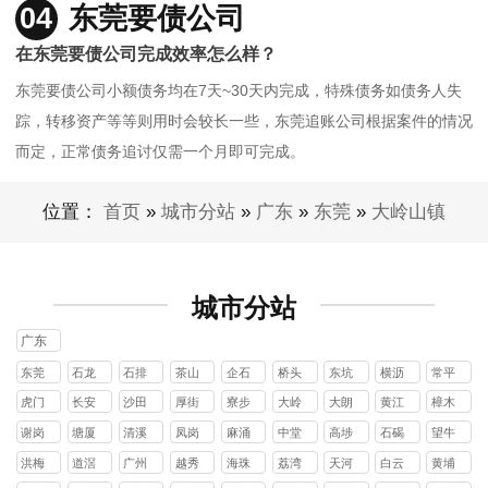
04
东莞要债公司
在东莞要债公司完成效率怎么样？
东莞要债公司小额债务均在7天~30天内完成，特殊债务如债务人失
踪，转移资产等等则用时会较长一些，东莞追账公司根据案件的情况
而定，正常债务追讨仅需一个月即可完成。
位置：
首页
»
城市分站
»
广东
»
东莞
»
大岭山镇
城市分站
广东
东莞
石龙
石排
茶山
企石
桥头
东坑
横沥
常平
镇
镇
镇
镇
镇
镇
镇
镇
虎门
长安
沙田
厚街
寮步
大岭
大朗
黄江
樟木
镇
镇
镇
镇
镇
山镇
镇
镇
头镇
谢岗
塘厦
清溪
凤岗
麻涌
中堂
高埗
石碣
望牛
镇
镇
镇
镇
镇
镇
镇
镇
墩镇
洪梅
道滘
广州
越秀
海珠
荔湾
天河
白云
黄埔
镇
镇
区
区
区
区
区
区