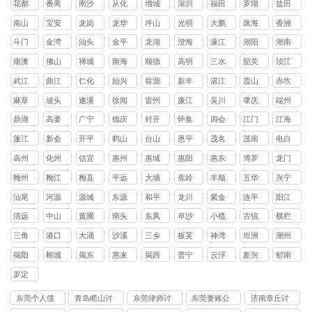
花都
番禺
南沙
从化
增城
深圳
福田
罗湖
盐田
区
区
区
区
区
区
区
区
南山
宝安
龙岗
龙华
坪山
光明
大鹏
珠海
香洲
区
区
区
区
区
区
新区
区
斗门
金湾
汕头
金平
龙湖
澄海
濠江
潮阳
潮南
区
区
区
区
区
区
区
区
南澳
佛山
禅城
南海
顺德
高明
三水
韶关
浈江
县
区
区
区
区
区
区
武江
曲江
仁化
始兴
翁源
新丰
湛江
霞山
赤坎
区
区
县
县
县
县
区
区
麻章
坡头
遂溪
徐闻
雷州
廉江
吴川
肇庆
端州
区
区
县
县
市
市
市
区
鼎湖
高要
广宁
德庆
封开
怀集
四会
江门
江海
区
区
县
县
县
县
市
区
蓬江
新会
开平
鹤山
台山
恩平
茂名
茂南
电白
区
区
县
县
县
县
区
区
高州
化州
信宜
惠州
惠城
惠阳
惠东
博罗
龙门
市
市
市
区
区
县
县
县
梅州
梅江
梅县
平远
大埔
蕉岭
丰顺
五华
兴宁
区
区
县
县
县
县
县
市
汕尾
河源
源城
东源
和平
龙川
紫金
连平
阳江
区
县
县
县
县
县
清远
中山
黄圃
南头
东凤
阜沙
小榄
古镇
横栏
镇
镇
镇
镇
镇
镇
镇
三角
港口
大涌
沙溪
三乡
板芙
神湾
坦洲
潮州
镇
镇
镇
镇
镇
镇
镇
镇
揭阳
榕城
揭东
惠来
揭西
普宁
云浮
新兴
郁南
区
区
县
县
市
县
县
罗定
市
东莞个人债
青岛崂山讨
东莞律师讨
东莞要账公
济南章丘讨