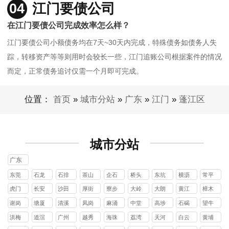
04
江门要债公司
在江门要债公司完成效率怎么样？
江门要债公司小额债务均在7天~30天内完成，特殊债务如债务人失
踪，转移资产等等则用时会较长一些，江门追账公司根据案件的情况
而定，正常债务追讨仅需一个月即可完成。
位置：
首页
»
城市分站
»
广东
»
江门
»
蓬江区
城市分站
广东
东莞
石龙
石排
茶山
企石
桥头
东坑
横沥
常平
镇
镇
镇
镇
镇
镇
镇
镇
虎门
长安
沙田
厚街
寮步
大岭
大朗
黄江
樟木
镇
镇
镇
镇
镇
山镇
镇
镇
头镇
谢岗
塘厦
清溪
凤岗
麻涌
中堂
高埗
石碣
望牛
镇
镇
镇
镇
镇
镇
镇
镇
墩镇
洪梅
道滘
广州
越秀
海珠
荔湾
天河
白云
黄埔
镇
镇
区
区
区
区
区
区