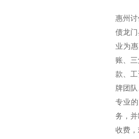
惠州讨
债龙门
业为惠
账、三
款、工
牌团队
专业的
务，并
收费，