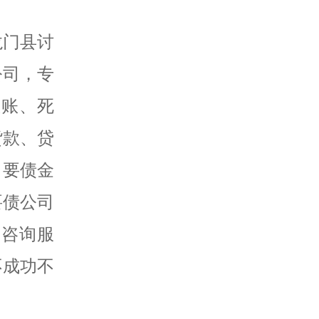
龙门县讨
公司，专
赖账、死
货款、贷
，要债金
要债公司
务咨询服
不成功不