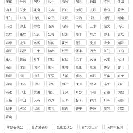
花都
番禺
南沙
从化
增城
深圳
福田
罗湖
盐田
区
区
区
区
区
区
区
区
南山
宝安
龙岗
龙华
坪山
光明
大鹏
珠海
香洲
区
区
区
区
区
区
新区
区
斗门
金湾
汕头
金平
龙湖
澄海
濠江
潮阳
潮南
区
区
区
区
区
区
区
区
南澳
佛山
禅城
南海
顺德
高明
三水
韶关
浈江
县
区
区
区
区
区
区
武江
曲江
仁化
始兴
翁源
新丰
湛江
霞山
赤坎
区
区
县
县
县
县
区
区
麻章
坡头
遂溪
徐闻
雷州
廉江
吴川
肇庆
端州
区
区
县
县
市
市
市
区
鼎湖
高要
广宁
德庆
封开
怀集
四会
江门
江海
区
区
县
县
县
县
市
区
蓬江
新会
开平
鹤山
台山
恩平
茂名
茂南
电白
区
区
县
县
县
县
区
区
高州
化州
信宜
惠州
惠城
惠阳
惠东
博罗
龙门
市
市
市
区
区
县
县
县
梅州
梅江
梅县
平远
大埔
蕉岭
丰顺
五华
兴宁
区
区
县
县
县
县
县
市
汕尾
河源
源城
东源
和平
龙川
紫金
连平
阳江
区
县
县
县
县
县
清远
中山
黄圃
南头
东凤
阜沙
小榄
古镇
横栏
镇
镇
镇
镇
镇
镇
镇
三角
港口
大涌
沙溪
三乡
板芙
神湾
坦洲
潮州
镇
镇
镇
镇
镇
镇
镇
镇
揭阳
榕城
揭东
惠来
揭西
普宁
云浮
新兴
郁南
区
区
县
县
市
县
县
罗定
市
常熟要债公
张家港要账
昆山追债公
青岛崂山讨
济南章丘讨