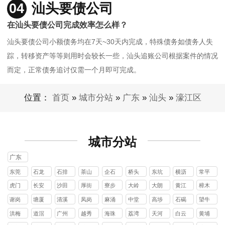
04
汕头要债公司
在汕头要债公司完成效率怎么样？
汕头要债公司小额债务均在7天~30天内完成，特殊债务如债务人失
踪，转移资产等等则用时会较长一些，汕头追账公司根据案件的情况
而定，正常债务追讨仅需一个月即可完成。
位置：
首页
»
城市分站
»
广东
»
汕头
»
濠江区
城市分站
广东
东莞
石龙
石排
茶山
企石
桥头
东坑
横沥
常平
镇
镇
镇
镇
镇
镇
镇
镇
虎门
长安
沙田
厚街
寮步
大岭
大朗
黄江
樟木
镇
镇
镇
镇
镇
山镇
镇
镇
头镇
谢岗
塘厦
清溪
凤岗
麻涌
中堂
高埗
石碣
望牛
镇
镇
镇
镇
镇
镇
镇
镇
墩镇
洪梅
道滘
广州
越秀
海珠
荔湾
天河
白云
黄埔
镇
镇
区
区
区
区
区
区