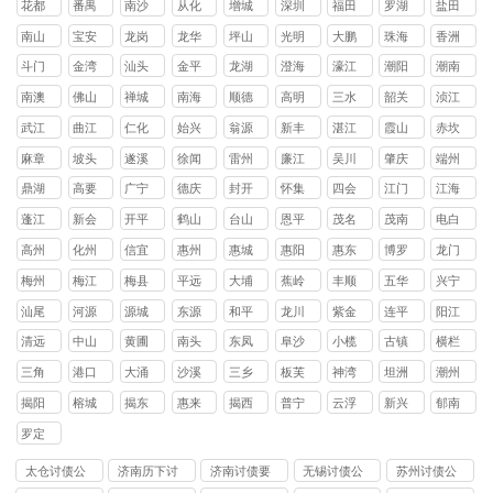
花都
番禺
南沙
从化
增城
深圳
福田
罗湖
盐田
区
区
区
区
区
区
区
区
南山
宝安
龙岗
龙华
坪山
光明
大鹏
珠海
香洲
区
区
区
区
区
区
新区
区
斗门
金湾
汕头
金平
龙湖
澄海
濠江
潮阳
潮南
区
区
区
区
区
区
区
区
南澳
佛山
禅城
南海
顺德
高明
三水
韶关
浈江
县
区
区
区
区
区
区
武江
曲江
仁化
始兴
翁源
新丰
湛江
霞山
赤坎
区
区
县
县
县
县
区
区
麻章
坡头
遂溪
徐闻
雷州
廉江
吴川
肇庆
端州
区
区
县
县
市
市
市
区
鼎湖
高要
广宁
德庆
封开
怀集
四会
江门
江海
区
区
县
县
县
县
市
区
蓬江
新会
开平
鹤山
台山
恩平
茂名
茂南
电白
区
区
县
县
县
县
区
区
高州
化州
信宜
惠州
惠城
惠阳
惠东
博罗
龙门
市
市
市
区
区
县
县
县
梅州
梅江
梅县
平远
大埔
蕉岭
丰顺
五华
兴宁
区
区
县
县
县
县
县
市
汕尾
河源
源城
东源
和平
龙川
紫金
连平
阳江
区
县
县
县
县
县
清远
中山
黄圃
南头
东凤
阜沙
小榄
古镇
横栏
镇
镇
镇
镇
镇
镇
镇
三角
港口
大涌
沙溪
三乡
板芙
神湾
坦洲
潮州
镇
镇
镇
镇
镇
镇
镇
镇
揭阳
榕城
揭东
惠来
揭西
普宁
云浮
新兴
郁南
区
区
县
县
市
县
县
罗定
市
太仓讨债公
济南历下讨
济南讨债要
无锡讨债公
苏州讨债公