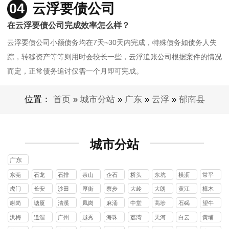
04
云浮要债公司
在云浮要债公司完成效率怎么样？
云浮要债公司小额债务均在7天~30天内完成，特殊债务如债务人失
踪，转移资产等等则用时会较长一些，云浮追账公司根据案件的情况
而定，正常债务追讨仅需一个月即可完成。
位置：
首页
»
城市分站
»
广东
»
云浮
»
郁南县
城市分站
广东
东莞
石龙
石排
茶山
企石
桥头
东坑
横沥
常平
镇
镇
镇
镇
镇
镇
镇
镇
虎门
长安
沙田
厚街
寮步
大岭
大朗
黄江
樟木
镇
镇
镇
镇
镇
山镇
镇
镇
头镇
谢岗
塘厦
清溪
凤岗
麻涌
中堂
高埗
石碣
望牛
镇
镇
镇
镇
镇
镇
镇
镇
墩镇
洪梅
道滘
广州
越秀
海珠
荔湾
天河
白云
黄埔
镇
镇
区
区
区
区
区
区