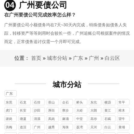
04
广州要债公司
在广州要债公司完成效率怎么样？
广州要债公司小额债务均在7天~30天内完成，特殊债务如债务人失
踪，转移资产等等则用时会较长一些，广州追账公司根据案件的情况
而定，正常债务追讨仅需一个月即可完成。
位置：
首页
»
城市分站
»
广东
»
广州
»
白云区
城市分站
广东
东莞
石龙
石排
茶山
企石
桥头
东坑
横沥
常平
镇
镇
镇
镇
镇
镇
镇
镇
虎门
长安
沙田
厚街
寮步
大岭
大朗
黄江
樟木
镇
镇
镇
镇
镇
山镇
镇
镇
头镇
谢岗
塘厦
清溪
凤岗
麻涌
中堂
高埗
石碣
望牛
镇
镇
镇
镇
镇
镇
镇
镇
墩镇
洪梅
道滘
广州
越秀
海珠
荔湾
天河
白云
黄埔
镇
镇
区
区
区
区
区
区