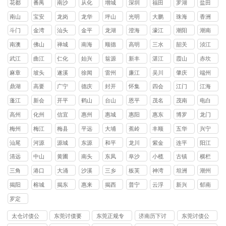
花都
番禺
南沙
从化
增城
深圳
福田
罗湖
盐田
区
区
区
区
区
区
区
区
南山
宝安
龙岗
龙华
坪山
光明
大鹏
珠海
香洲
区
区
区
区
区
区
新区
区
斗门
金湾
汕头
金平
龙湖
澄海
濠江
潮阳
潮南
区
区
区
区
区
区
区
区
南澳
佛山
禅城
南海
顺德
高明
三水
韶关
浈江
县
区
区
区
区
区
区
武江
曲江
仁化
始兴
翁源
新丰
湛江
霞山
赤坎
区
区
县
县
县
县
区
区
麻章
坡头
遂溪
徐闻
雷州
廉江
吴川
肇庆
端州
区
区
县
县
市
市
市
区
鼎湖
高要
广宁
德庆
封开
怀集
四会
江门
江海
区
区
县
县
县
县
市
区
蓬江
新会
开平
鹤山
台山
恩平
茂名
茂南
电白
区
区
县
县
县
县
区
区
高州
化州
信宜
惠州
惠城
惠阳
惠东
博罗
龙门
市
市
市
区
区
县
县
县
梅州
梅江
梅县
平远
大埔
蕉岭
丰顺
五华
兴宁
区
区
县
县
县
县
县
市
汕尾
河源
源城
东源
和平
龙川
紫金
连平
阳江
区
县
县
县
县
县
清远
中山
黄圃
南头
东凤
阜沙
小榄
古镇
横栏
镇
镇
镇
镇
镇
镇
镇
三角
港口
大涌
沙溪
三乡
板芙
神湾
坦洲
潮州
镇
镇
镇
镇
镇
镇
镇
镇
揭阳
榕城
揭东
惠来
揭西
普宁
云浮
新兴
郁南
区
区
县
县
市
县
县
罗定
市
太仓讨债公
东莞讨债要
东莞正规专
济南历下讨
东莞讨债公