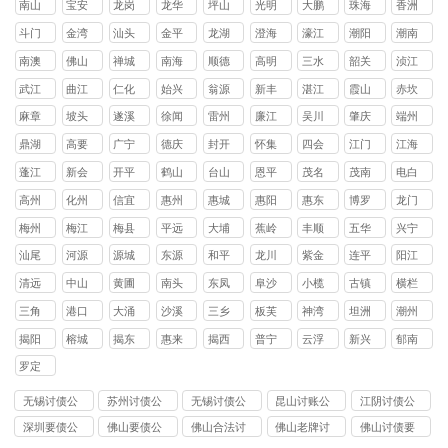
南山
宝安
龙岗
龙华
坪山
光明
大鹏
珠海
香洲
区
区
区
区
区
区
新区
区
斗门
金湾
汕头
金平
龙湖
澄海
濠江
潮阳
潮南
区
区
区
区
区
区
区
区
南澳
佛山
禅城
南海
顺德
高明
三水
韶关
浈江
县
区
区
区
区
区
区
武江
曲江
仁化
始兴
翁源
新丰
湛江
霞山
赤坎
区
区
县
县
县
县
区
区
麻章
坡头
遂溪
徐闻
雷州
廉江
吴川
肇庆
端州
区
区
县
县
市
市
市
区
鼎湖
高要
广宁
德庆
封开
怀集
四会
江门
江海
区
区
县
县
县
县
市
区
蓬江
新会
开平
鹤山
台山
恩平
茂名
茂南
电白
区
区
县
县
县
县
区
区
高州
化州
信宜
惠州
惠城
惠阳
惠东
博罗
龙门
市
市
市
区
区
县
县
县
梅州
梅江
梅县
平远
大埔
蕉岭
丰顺
五华
兴宁
区
区
县
县
县
县
县
市
汕尾
河源
源城
东源
和平
龙川
紫金
连平
阳江
区
县
县
县
县
县
清远
中山
黄圃
南头
东凤
阜沙
小榄
古镇
横栏
镇
镇
镇
镇
镇
镇
镇
三角
港口
大涌
沙溪
三乡
板芙
神湾
坦洲
潮州
镇
镇
镇
镇
镇
镇
镇
镇
揭阳
榕城
揭东
惠来
揭西
普宁
云浮
新兴
郁南
区
区
县
县
市
县
县
罗定
市
无锡讨债公
苏州讨债公
无锡讨债公
昆山讨账公
江阴讨债公
司
司
司
司
司
深圳要债公
佛山要债公
佛山合法讨
佛山老牌讨
佛山讨债要
司
司
债公司
债公司
账公司