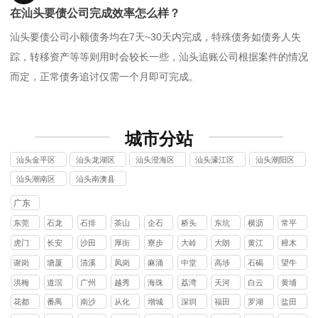
在汕头要债公司完成效率怎么样？
汕头要债公司小额债务均在7天~30天内完成，特殊债务如债务人失
踪，转移资产等等则用时会较长一些，汕头追账公司根据案件的情况
而定，正常债务追讨仅需一个月即可完成。
城市分站
汕头金平区
汕头龙湖区
汕头澄海区
汕头濠江区
汕头潮阳区
讨债公司
讨债公司
讨债公司
讨债公司
讨债公司
汕头潮南区
汕头南澳县
讨债公司
讨债公司
广东
东莞
石龙
石排
茶山
企石
桥头
东坑
横沥
常平
镇
镇
镇
镇
镇
镇
镇
镇
虎门
长安
沙田
厚街
寮步
大岭
大朗
黄江
樟木
镇
镇
镇
镇
镇
山镇
镇
镇
头镇
谢岗
塘厦
清溪
凤岗
麻涌
中堂
高埗
石碣
望牛
镇
镇
镇
镇
镇
镇
镇
镇
墩镇
洪梅
道滘
广州
越秀
海珠
荔湾
天河
白云
黄埔
镇
镇
区
区
区
区
区
区
花都
番禺
南沙
从化
增城
深圳
福田
罗湖
盐田
区
区
区
区
区
区
区
区